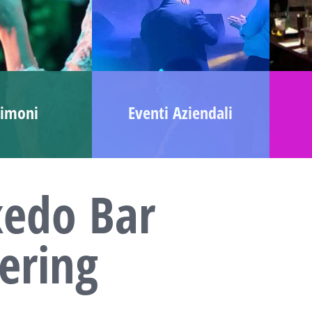
imoni
Eventi Aziendali
xedo Bar
ering