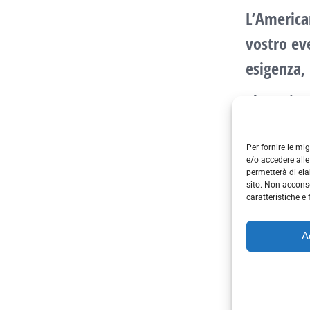
L’
America
vostro ev
esigenza,
Che voi s
matrimon
sei nel p
Per fornire le mi
e/o accedere alle
permetterà di el
sito. Non acconse
caratteristiche e 
Le cara
A