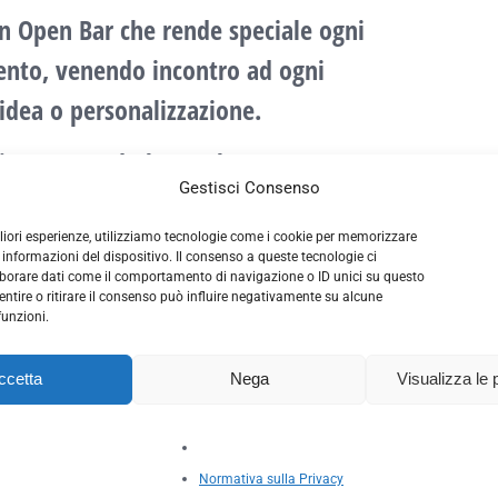
n Open Bar
che rende speciale ogni
ento, venendo incontro ad ogni
 idea o personalizzazione.
tiate cercando l’open bar per un
Gestisci Consenso
io
, una
festa
o un
evento aziendale
,
osto giusto.
Basta chiedere
.
gliori esperienze, utilizziamo tecnologie come i cookie per memorizzare
 informazioni del dispositivo. Il consenso a queste tecnologie ci
aborare dati come il comportamento di navigazione o ID unici su questo
ntire o ritirare il consenso può influire negativamente su alcune
funzioni.
tteristiche del nostro open bar sono studiate per
ccetta
Nega
Visualizza le 
proposta.
Normativa sulla Privacy