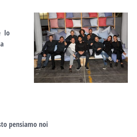
e lo
ia
esto pensiamo noi