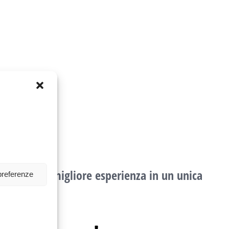
 offrire la migliore esperienza in un unica
preferenze