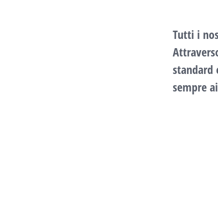
Tutti i n
Attravers
standard e
sempre ai